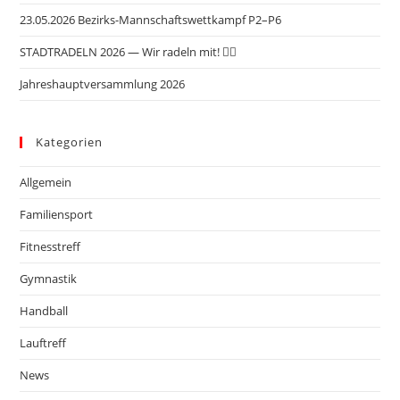
n
i
c
23.05.2026 Bezirks-Mannschaftswettkampf P2–P6
o
h
n
STADTRADELN 2026 — Wir radeln mit! 🚴‍♂️
t
Jahreshauptversammlung 2026
e
n
,
Kategorien
N
Allgemein
a
v
Familiensport
i
Fitnesstreff
g
Gymnastik
a
t
Handball
i
Lauftreff
o
News
n