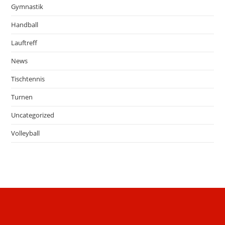
t
Gymnastik
i
Handball
o
n
Lauftreff
News
Tischtennis
Turnen
Uncategorized
Volleyball