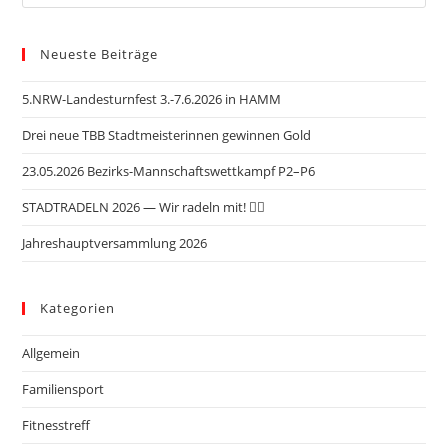
A
i
n
n
g
g
s
a
Neueste Beiträge
e
t
i
5.NRW-Landesturnfest 3.-7.6.2026 in HAMM
n
i
c
o
Drei neue TBB Stadtmeisterinnen gewinnen Gold
h
n
t
23.05.2026 Bezirks-Mannschaftswettkampf P2–P6
e
STADTRADELN 2026 — Wir radeln mit! 🚴‍♂️
n
Jahreshauptversammlung 2026
,
N
a
Kategorien
v
Allgemein
i
g
Familiensport
a
Fitnesstreff