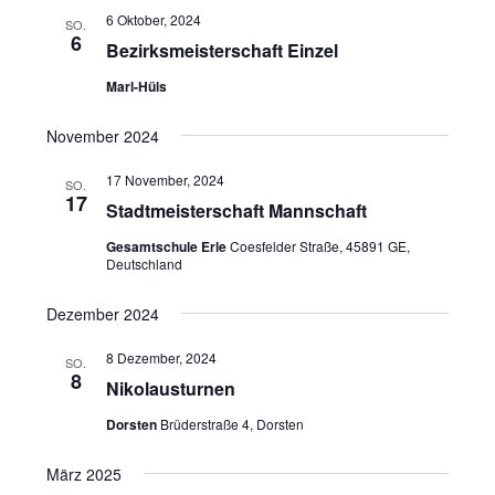
l
t
l
6 Oktober, 2024
SO.
u
t
6
e
Bezirksmeisterschaft Einzel
n
u
n
Marl-Hüls
g
n
.
A
g
November 2024
n
e
s
17 November, 2024
SO.
n
17
i
Stadtmeisterschaft Mannschaft
S
c
Gesamtschule Erle
Coesfelder Straße, 45891 GE,
u
h
Deutschland
t
c
e
Dezember 2024
h
n
e
8 Dezember, 2024
SO.
-
8
u
Nikolausturnen
N
n
a
Dorsten
Brüderstraße 4, Dorsten
d
v
A
März 2025
i