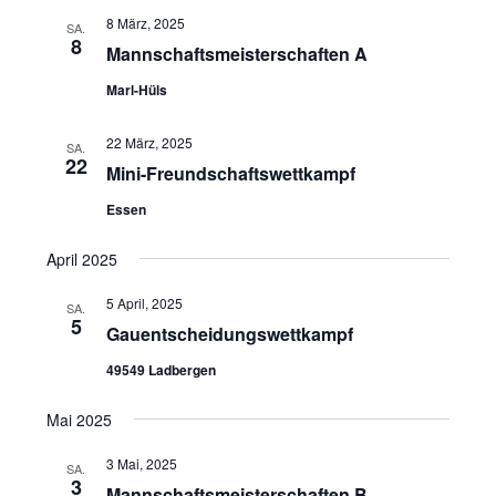
n
g
8 März, 2025
SA.
s
a
8
Mannschaftsmeisterschaften A
t
i
Marl-Hüls
i
c
o
h
22 März, 2025
n
SA.
t
22
Mini-Freundschaftswettkampf
e
Essen
n
,
April 2025
N
5 April, 2025
SA.
a
5
Gauentscheidungswettkampf
v
49549 Ladbergen
i
g
Mai 2025
a
3 Mai, 2025
SA.
t
3
Mannschaftsmeisterschaften B