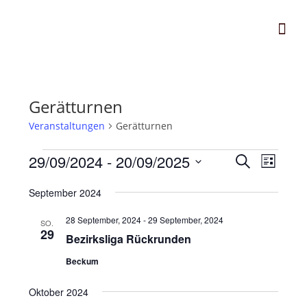
Gerätturnen
Veranstaltungen
Gerätturnen
29/09/2024
 - 
20/09/2025
V
V
S
L
e
u
e
D
i
c
r
September 2024
r
s
a
h
a
t
t
a
28 September, 2024
-
29 September, 2024
e
SO.
n
e
u
29
n
Bezirksliga Rückrunden
s
m
s
t
Beckum
w
t
a
ä
Oktober 2024
a
l
h