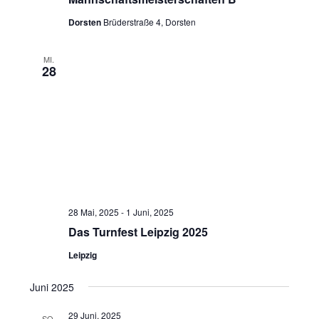
i
Dorsten
Brüderstraße 4, Dorsten
o
n
MI.
28
28 Mai, 2025
-
1 Juni, 2025
Das Turnfest Leipzig 2025
Leipzig
Juni 2025
29 Juni, 2025
SO.