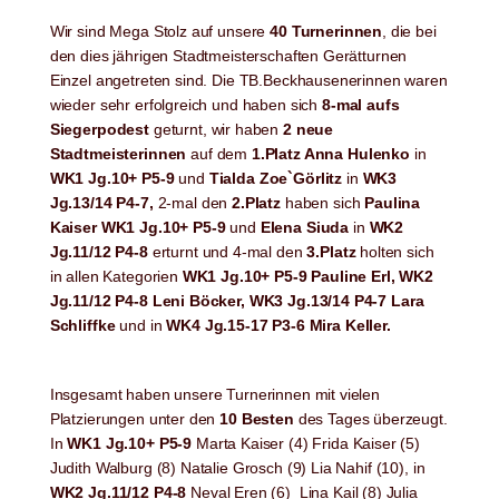
Wir sind Mega Stolz auf unsere
40 Turnerinnen
, die bei
den dies jährigen Stadtmeisterschaften Gerätturnen
Einzel angetreten sind. Die TB.Beckhausenerinnen waren
wieder sehr erfolgreich und haben sich
8-mal aufs
Siegerpodest
geturnt, wir haben
2 neue
Stadtmeisterinnen
auf dem
1.Platz Anna Hulenko
in
WK1 Jg.10+ P5-9
und
Tialda Zoe`Görlitz
in
WK3
Jg.13/14 P4-7,
2-mal den
2.Platz
haben sich
Paulina
Kaiser WK1 Jg.10+ P5-9
und
Elena Siuda
in
WK2
Jg.11/12 P4-8
erturnt und 4-mal den
3.Platz
holten sich
in allen Kategorien
WK1 Jg.10+ P5-9 Pauline Erl, WK2
Jg.11/12 P4-8 Leni Böcker, WK3 Jg.13/14 P4-7 Lara
Schliffke
und in
WK4 Jg.15-17 P3-6 Mira Keller.
Insgesamt haben unsere Turnerinnen mit vielen
Platzierungen unter den
10 Besten
des Tages überzeugt.
In
WK1 Jg.10+ P5-9
Marta Kaiser (4) Frida Kaiser (5)
Judith Walburg (8) Natalie Grosch (9) Lia Nahif (10), in
WK2 Jg.11/12 P4-8
Neval Eren (6) Lina Kail (8) Julia