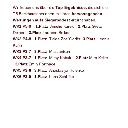
Wir freuen uns über die
Top-Ergebnisse,
die sich die
TB.Beckhausenerinnen mit ihren
hervorragenden
Wertungen aufs Siegerpodest
erturnt haben.
WK1 P5-9
1.Platz
Amelie Kurek
2.Platz
Greta
Deinert
3.Platz
Laureen Belker
WK2 P4-8
1.Platz
Tialda Zoe`Görlitz
3.Platz
Leonie
Kuhn
WK3 P3-7
3.Platz
Mia Janßen
WK4 P3-7
1.Platz
Miray Kabuk
2.Platz
Mira Keller
3.Platz
Emily Fortnagel
WK5 P3-6
3.Platz
Anastasiya Hulenko
WK6 P3-5
1.Platz
Lena Schliffke