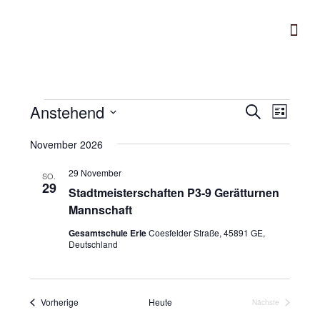
Anstehend
V
V
S
L
e
u
e
D
i
c
r
November 2026
r
s
a
h
a
t
t
a
29 November
e
SO.
n
e
u
29
n
Stadtmeisterschaften P3-9 Gerätturnen
s
m
s
Mannschaft
t
w
t
a
Gesamtschule Erle
Coesfelder Straße, 45891 GE,
ä
Deutschland
a
l
h
l
t
l
u
t
e
Veranstaltungen
Vorherige
Heute
Nächste
n
u
n
Veranstaltungen