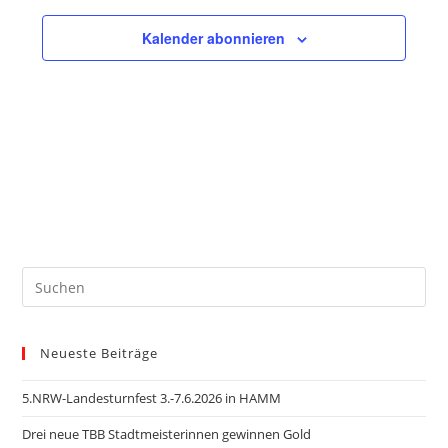
g
n
.
A
Kalender abonnieren
g
n
e
s
n
i
S
c
u
h
t
c
e
h
n
e
-
u
N
n
a
d
v
A
i
Neueste Beiträge
n
g
5.NRW-Landesturnfest 3.-7.6.2026 in HAMM
s
a
t
i
Drei neue TBB Stadtmeisterinnen gewinnen Gold