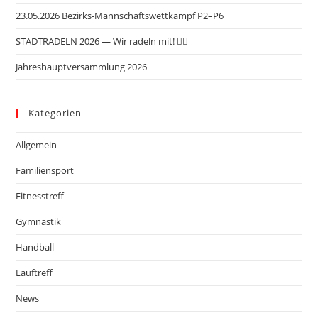
i
c
23.05.2026 Bezirks-Mannschaftswettkampf P2–P6
o
h
n
STADTRADELN 2026 — Wir radeln mit! 🚴‍♂️
t
Jahreshauptversammlung 2026
e
n
,
Kategorien
N
Allgemein
a
v
Familiensport
i
Fitnesstreff
g
Gymnastik
a
t
Handball
i
Lauftreff
o
News
n