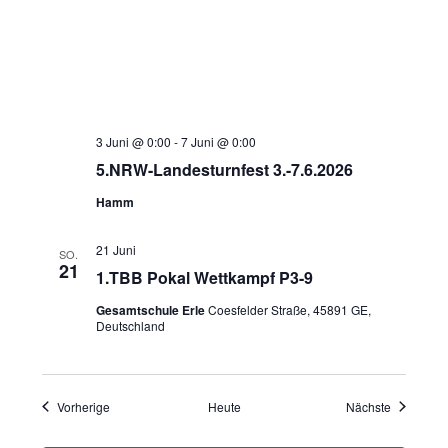
3 Juni @ 0:00
-
7 Juni @ 0:00
5.NRW-Landesturnfest 3.-7.6.2026
Hamm
21 Juni
SO.
21
1.TBB Pokal Wettkampf P3-9
Gesamtschule Erle
Coesfelder Straße, 45891 GE,
Deutschland
Veranstaltungen
Veranstal
Vorherige
Heute
Nächste