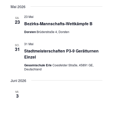
i
Mai 2026
o
n
23 Mai
SA.
23
Bezirks-Mannschafts-Wettkämpfe B
Dorsten
Brüderstraße 4, Dorsten
31 Mai
SO.
31
Stadtmeisterschaften P3-9 Gerätturnen
Einzel
Gesamtschule Erle
Coesfelder Straße, 45891 GE,
Deutschland
Juni 2026
MI.
3