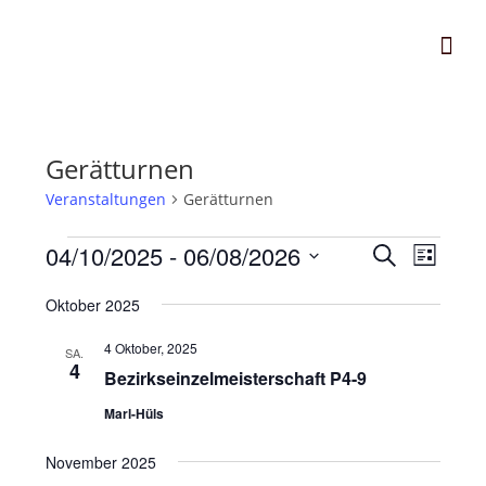
Gerätturnen
Veranstaltungen
Gerätturnen
04/10/2025
 - 
06/08/2026
V
V
S
L
e
u
e
D
i
c
r
Oktober 2025
r
s
a
h
a
t
t
a
4 Oktober, 2025
e
SA.
n
e
u
4
n
Bezirkseinzelmeisterschaft P4-9
s
m
s
t
Marl-Hüls
w
t
a
ä
November 2025
a
l
h