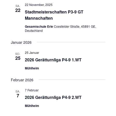
l
t
l
22 November, 2025
SA.
u
t
22
e
Stadtmeisterschaften P3-9 GT
n
u
n
Mannschaften
g
n
.
Gesamtschule Erle
Coesfelder Straße, 45891 GE,
A
g
Deutschland
n
e
s
Januar 2026
n
i
S
25 Januar
c
SO.
25
2026 Gerätturnliga P4-9 1.WT
u
h
t
c
Mühlheim
e
h
n
Februar 2026
e
-
u
7 Februar
SA.
N
7
n
2026 Gerätturnliga P4-9 2.WT
a
d
v
Mühlheim
A
i