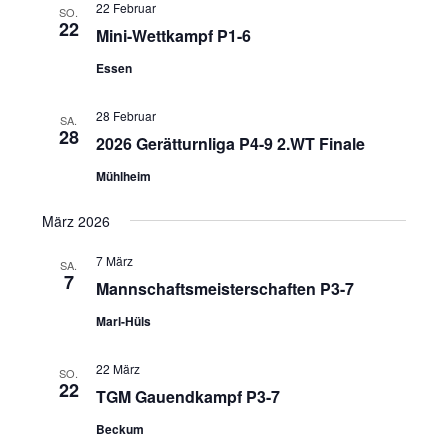
n
22 Februar
g
SO.
22
Mini-Wettkampf P1-6
s
a
t
i
Essen
i
c
o
28 Februar
h
SA.
28
n
2026 Gerätturnliga P4-9 2.WT Finale
t
e
Mühlheim
n
März 2026
,
N
7 März
SA.
7
a
Mannschaftsmeisterschaften P3-7
v
Marl-Hüls
i
22 März
g
SO.
22
TGM Gauendkampf P3-7
a
t
Beckum