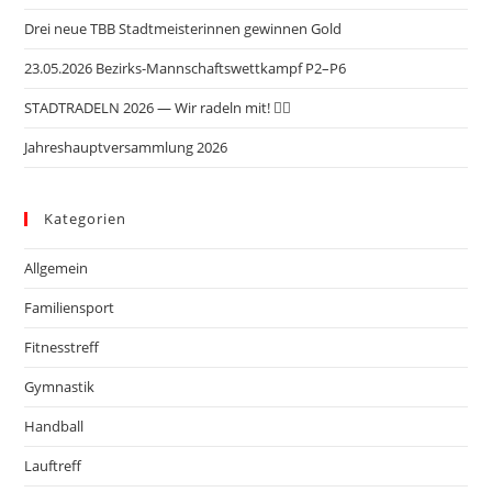
n
n
g
g
Drei neue TBB Stadtmeisterinnen gewinnen Gold
s
a
e
t
i
23.05.2026 Bezirks-Mannschaftswettkampf P2–P6
n
i
c
STADTRADELN 2026 — Wir radeln mit! 🚴‍♂️
o
h
n
Jahreshauptversammlung 2026
t
e
Kategorien
n
,
Allgemein
N
Familiensport
a
v
Fitnesstreff
i
Gymnastik
g
Handball
a
Lauftreff
t