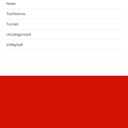
i
News
o
Tischtennis
n
Turnen
Uncategorized
Volleyball