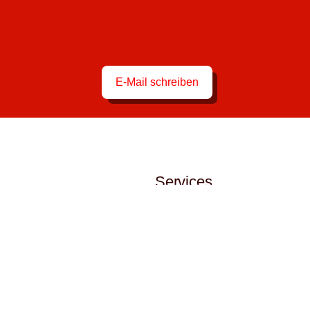
E-Mail schreiben
Services
Über Uns
Abteilungen
eckhausen.de
Kontakt