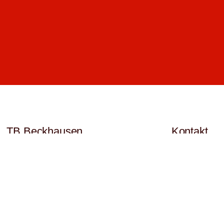
TB Beckhausen
Kontakt
Satzung
1. Vorsitzender
Impressum
Florian Loose
Datenschutz
Vorsitz(at)TB-B